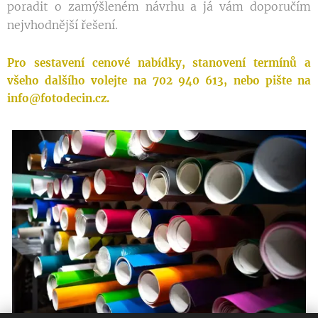
poradit o zamýšleném návrhu a já vám doporučím
nejvhodnější řešení.
Pro sestavení cenové nabídky, stanovení termínů a
všeho dalšího volejte na 702 940 613, nebo pište na
info@fotodecin.cz.